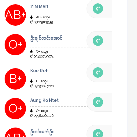
ZIN MAR
AB+
AB+ သွေး
09885189335
ဦးချစ်လင်းအောင်
O+
O+ သွေး
09420769974
Koe Reh
B+
B+ သွေး
09258025288
Aung Ko Htet
O+
O+ သွေး
09960060126
ဦးဝင်းဇော်ဦး