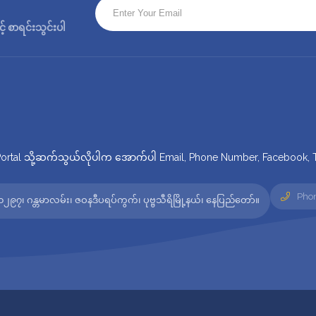
 စာရင်းသွင်းပါ
tal သို့ဆက်သွယ်လိုပါက အောက်ပါ Email, Phone Number, Facebook, Twi
Phon
၂၉၇၊ ဂန္တမာလမ်း၊ ဇဝနဒီပရပ်ကွက်၊ ပုဗ္ဗသီရိမြို့နယ်၊ နေပြည်တော်။