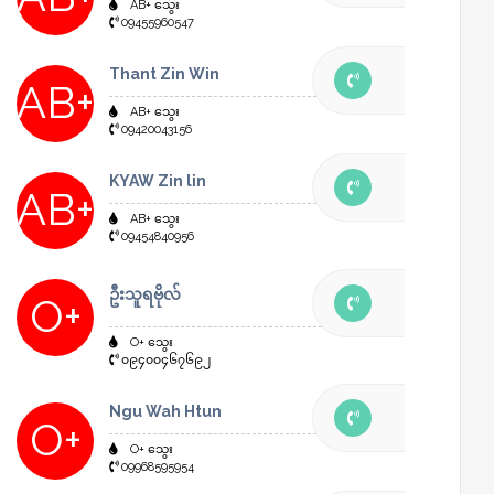
AB+ သွေး
09455960547
Thant Zin Win
AB+
AB+ သွေး
09420043156
KYAW Zin lin
AB+
AB+ သွေး
09454840956
ဦးသူရဗိုလ်
O+
O+ သွေး
၀၉၄၀၀၄၆၇၆၉၂
Ngu Wah Htun
O+
O+ သွေး
09968595954