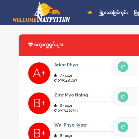
မြို့တော်မြင်ကွင်း
မြ
သွေးလှူရှင်များ
Arkar Phyo
A+
A+ သွေး
09764371017
Zaw Myo Naing
B+
B+ သွေး
09974220799
Wai Phyo Kyaw
B+
B+ သွေး