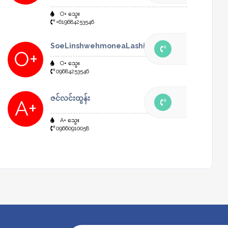
O+ သွေး
+619684253546
SoeLinshwehmoneaLashio
O+
O+ သွေး
09684253546
ဇင်လင်းထွန်း
A+
A+ သွေး
09660910058