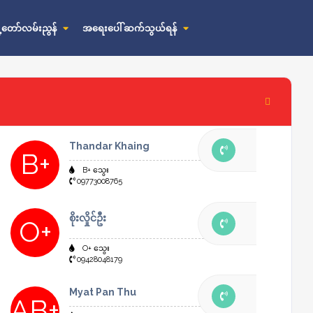
ို့တော်လမ်းညွန်
အရေးပေါ် ဆက်သွယ်ရန်
Thandar Khaing
B+
B+ သွေး
09773008765
စိုးလှိုင်ဦး
O+
O+ သွေး
09428048179
Myat Pan Thu
AB+