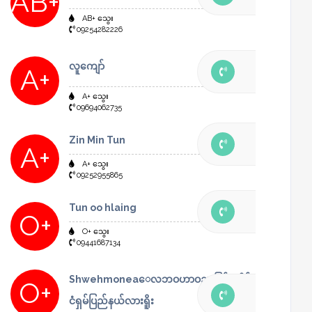
AB+
AB+ သွေး
09254282226
လူကျော်
A+
A+ သွေး
09694062735
Zin Min Tun
A+
A+ သွေး
09252955865
Tun oo hlaing
O+
O+ သွေး
09441687134
Shwehmoneaေလဘဝဟာဝည မြန်မာနိူင်
O+
ငံရှမ်ပြည်နယ်လားရိူး