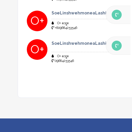
SoeLinshwehmoneaLashio
O+
O+ သွေး
+609684253546
SoeLinshwehmoneaLashio း
O+
O+ သွေး
09684253546