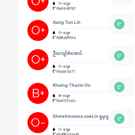
O+
O+ သွေး
09425158797
Aung Tun Lin
O+
O+ သွေး
09984560014
ဦးကျော်ဇံအောင်
O+
O+ သွေး
09449115177
Khaing Thazin Oo
B+
B+ သွေး
09420722413
Shwehmonea soeLin ရှမ္ျပည္နယ္လားရူိး
O-
O- သွေး
+619684253546