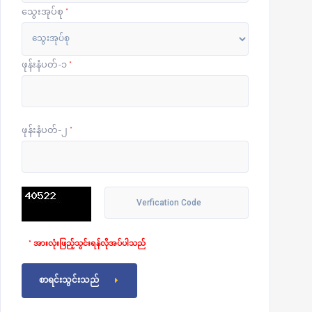
သွေးအုပ်စု
*
ဖုန်းနံပတ်-၁
*
ဖုန်းနံပတ်-၂
*
* အားလုံးဖြည့်သွင်းရန်လိုအပ်ပါသည်
စာရင်းသွင်းသည်