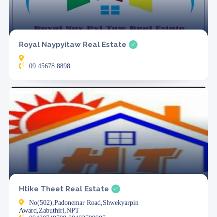
Royal Naypyitaw Real Estate
09 45678 8898
Htike Theet Real Estate
No(502),Padonemar Road,Shwekyarpin
Award,Zabuthiri,NPT