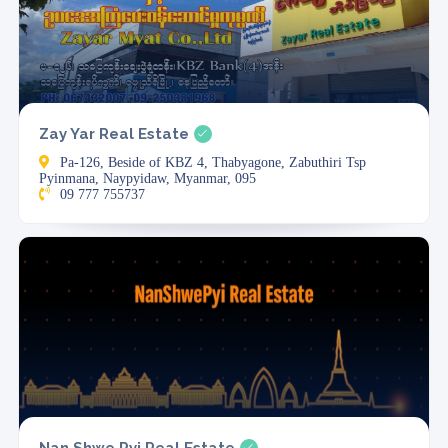
Zay Yar Real Estate
Pa-126, Beside of KBZ 4, Thabyagone, Zabuthiri Tsp
Pyinmana, Naypyidaw, Myanmar, 095
09 777 755737