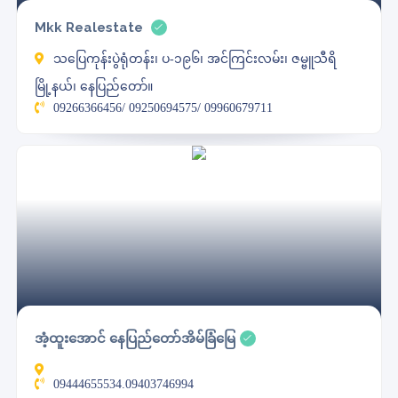
Mkk Realestate
သပြေကုန်းပွဲရုံတန်း၊ ပ-၁၉၆၊ အင်ကြင်းလမ်း၊ ဇမ္ဗူသီရိ
မြို့နယ်၊ နေပြည်တော်။
09266366456/ 09250694575/ 09960679711
အံ့ထူးအောင် နေပြည်တော်အိမ်ခြံမြေ
09444655534.09403746994