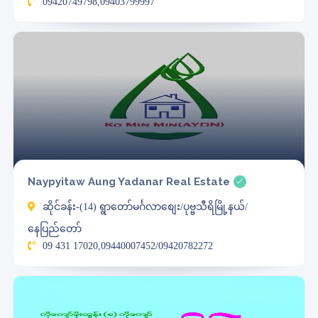
09420749798,09403799997
Naypyitaw Aung Yadanar Real Estate
ဆိုင်ခန်း-(14) ရွာတော်မင်္ဂလာစျေး/ပုဗ္ဗသီရိမြို့နယ်/
နေပြည်တော်
09 431 17020,09440007452/09420782272