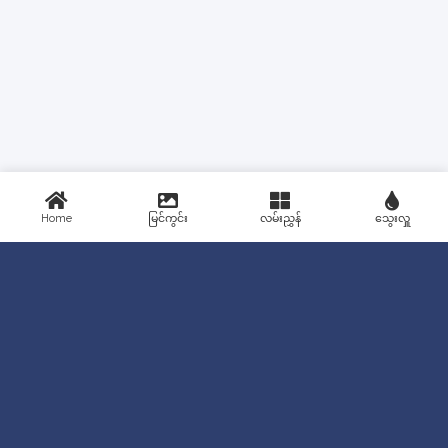
Home
မြင်ကွင်း
လမ်းညွှန်
သွေးလှူ
+
−