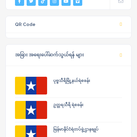
QR Code
အခြား အရေးပေါ်ဆက်သွယ်ရန် များ
ပုဗ္ဗသီရိမြို့နယ်ရဲစခန်း
ဥတ္တရသီရိ ရဲစခန်း
မြန်မာနိုင်ငံရဲတပ်ဖွဲ့ဌာနချုပ်