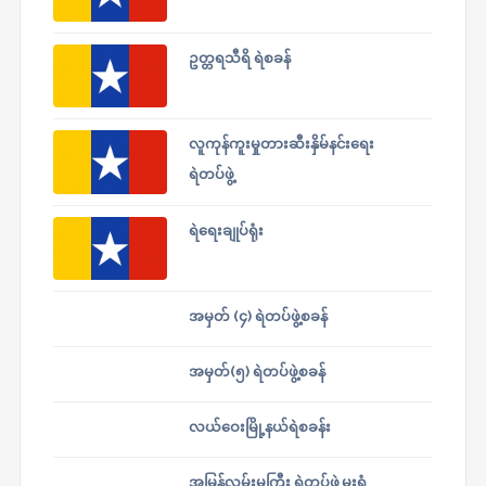
ဥတ္တရသီရိ ရဲစခန်
လူကုန်ကူးမှုတားဆီးနှိမ်နင်းရေး
ရဲတပ်ဖွဲ့
ရဲရေးချုပ်ရုံး
အမှတ် (၄) ရဲတပ်ဖွဲ့စခန်
အမှတ်(၅) ရဲတပ်ဖွဲ့စခန်
လယ်ဝေးမြို့နယ်ရဲစခန်း
အမြန်လမ်းမကြီး ရဲတပ်ဖွဲ့မှူးရုံ