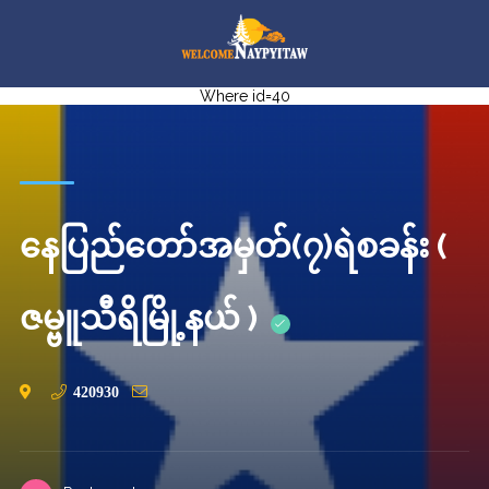
Where id=40
နေပြည်တော်အမှတ်(၇)ရဲစခန်း (
ဇမ္ဗူသီရိမြို့နယ် )
420930