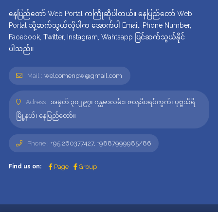
နေပြည်တော် Web Portal ကကြိုဆိုပါတယ်။ နေပြည်တော် Web
Portal သို့ဆက်သွယ်လိုပါက အောက်ပါ Email, Phone Number,
Facebook, Twitter, Instagram, Wahtsapp ပြင်ဆက်သွယ်နိုင်
ပါသည်။
Mail :
welcomenpw@gmail.com
Adress :
အမှတ်.၃၀၂၉၇၊ ဂန္တမာလမ်း၊ ဇဝနဒီပရပ်ကွက်၊ ပုဗ္ဗသီရိ
မြို့နယ်၊ နေပြည်တော်။
Phone :
+95 260377427, +9887999985/86
Find us on:
Page
Group
© Welcome NayPyiTaw 2020 - 2026 . All rights reserved.