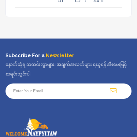
Subscribe For a
Newsletter
နောက်ဆုံရ သတင်းလွှာများ၊ အချက်အလက်များ ရယူရန် အီးမေးဖြင့်
စာရင်းသွင်းပါ