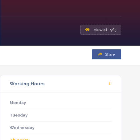
Viewed - 965
Share
Working Hours
Monday
Tuesday
Wednesday