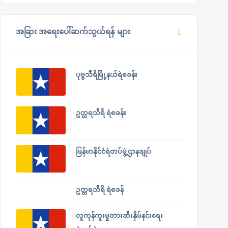
အခြား အရေးပေါ်ဆက်သွယ်ရန် များ
ပုဗ္ဗသီရိမြို့နယ်ရဲစခန်း
ဥတ္တရသီရိ ရဲစခန်း
မြန်မာနိုင်ငံရဲတပ်ဖွဲ့ဌာနချုပ်
ဥတ္တရသီရိ ရဲစခန်
လူကုန်ကူးမှုတားဆီးနှိမ်နင်းရေး