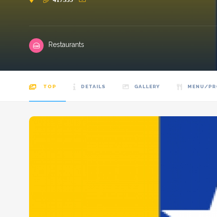
Restaurants
TOP
DETAILS
GALLERY
MENU/P