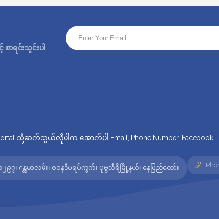
 စာရင်းသွင်းပါ
tal သို့ဆက်သွယ်လိုပါက အောက်ပါ Email, Phone Number, Facebook, Twi
Phon
၂၉၇၊ ဂန္တမာလမ်း၊ ဇဝနဒီပရပ်ကွက်၊ ပုဗ္ဗသီရိမြို့နယ်၊ နေပြည်တော်။