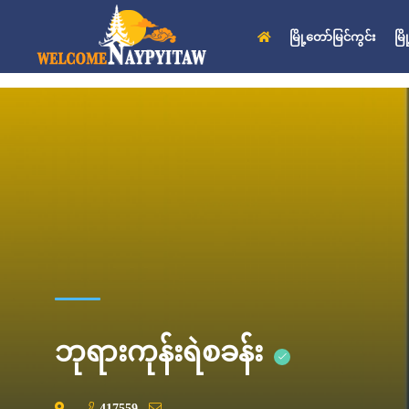
မြို့တော်မြင်ကွင်း
မြ
ဘုရားကုန်းရဲစခန်း
417559