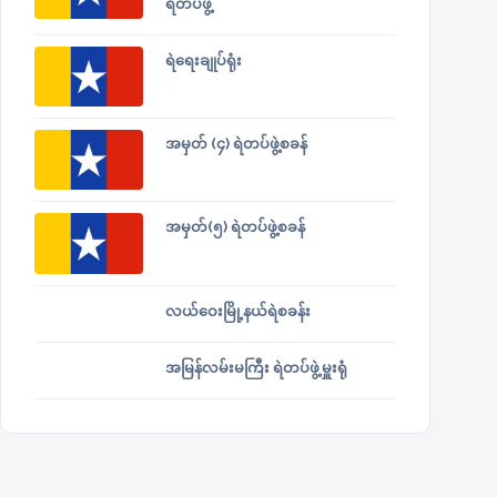
ရဲတပ်ဖွဲ့
ရဲရေးချုပ်ရုံး
အမှတ် (၄) ရဲတပ်ဖွဲ့စခန်
အမှတ်(၅) ရဲတပ်ဖွဲ့စခန်
လယ်ဝေးမြို့နယ်ရဲစခန်း
အမြန်လမ်းမကြီး ရဲတပ်ဖွဲ့မှူးရုံ