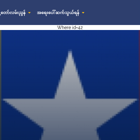
ို့တော်လမ်းညွန်
အရေးပေါ် ဆက်သွယ်ရန်
Where id=42