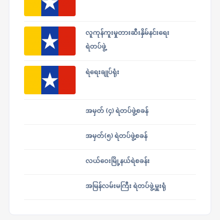
လူကုန်ကူးမှုတားဆီးနှိမ်နင်းရေး
ရဲတပ်ဖွဲ့
ရဲရေးချုပ်ရုံး
အမှတ် (၄) ရဲတပ်ဖွဲ့စခန်
အမှတ်(၅) ရဲတပ်ဖွဲ့စခန်
လယ်ဝေးမြို့နယ်ရဲစခန်း
အမြန်လမ်းမကြီး ရဲတပ်ဖွဲ့မှူးရုံ