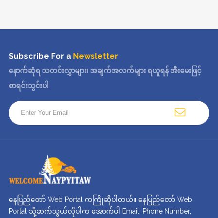
Subscribe For a
Newsletter
နောက်ဆုံရ သတင်းလွှာများ၊ အချက်အလက်များ ရယူရန် အီးမေးဖြင့်
စာရင်းသွင်းပါ
နေပြည်တော် Web Portal ကကြိုဆိုပါတယ်။ နေပြည်တော် Web
Portal သို့ဆက်သွယ်လိုပါက အောက်ပါ Email, Phone Number,