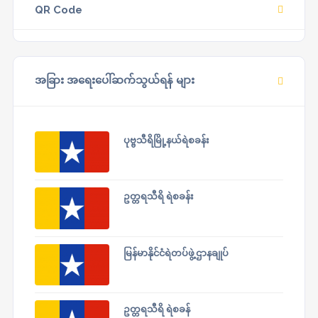
QR Code
အခြား အရေးပေါ်ဆက်သွယ်ရန် များ
ပုဗ္ဗသီရိမြို့နယ်ရဲစခန်း
ဥတ္တရသီရိ ရဲစခန်း
မြန်မာနိုင်ငံရဲတပ်ဖွဲ့ဌာနချုပ်
ဥတ္တရသီရိ ရဲစခန်