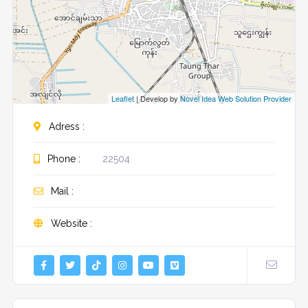
Leaflet
| Develop by
Novel Idea Web Solution Provider
Adress :
Phone :
22504
Mail :
Website :