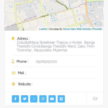
Leaflet
| Develop by
Novel Idea Web Solution Provider
Adress :
Zubutkathtaya Streetnear Thapya-1 Hostel , Bawga
Theiddhi Circle,Bawga Theiddhi Ward, Zabu Thriri
Township , Naypyidaw, Myanmar
Phone :
09265050710
Mail :
Website :