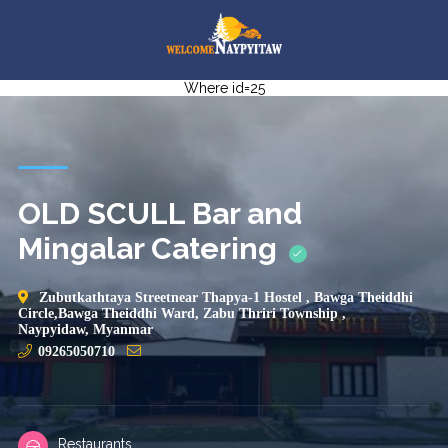
Where id=25
OLD SCULL Bar and
Mingalar Catering
Zubutkathtaya Streetnear Thapya-1 Hostel , Bawga Theiddhi
Circle,Bawga Theiddhi Ward, Zabu Thriri Township ,
Naypyidaw, Myanmar
09265050710
Restaurants