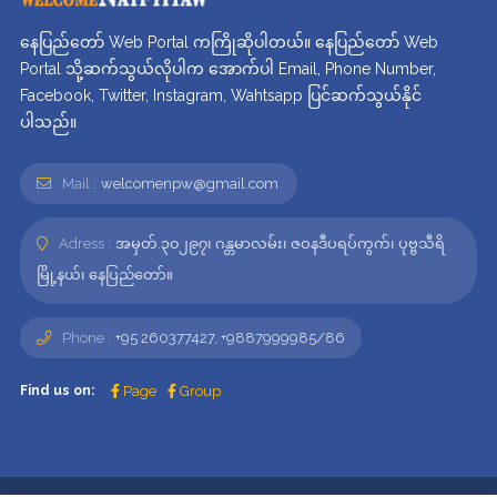
နေပြည်တော် Web Portal ကကြိုဆိုပါတယ်။ နေပြည်တော် Web
Portal သို့ဆက်သွယ်လိုပါက အောက်ပါ Email, Phone Number,
Facebook, Twitter, Instagram, Wahtsapp ပြင်ဆက်သွယ်နိုင်
ပါသည်။
Mail :
welcomenpw@gmail.com
Adress :
အမှတ်.၃၀၂၉၇၊ ဂန္တမာလမ်း၊ ဇဝနဒီပရပ်ကွက်၊ ပုဗ္ဗသီရိ
မြို့နယ်၊ နေပြည်တော်။
Phone :
+95 260377427, +9887999985/86
Find us on:
Page
Group