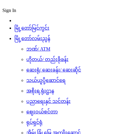
Sign In
မြို့တော်မြင်ကွင်း
မြို့တော်လမ်းညွန်
ဘဏ်/ ATM
ဟိုတယ်/ တည်းခိုခန်း
ဆေးရုံ/ ဆေးခန်း/ ဆေးဆိုင်
သယ်ယူပို့ဆောင်ရေ
အစိုးရ ရုံးဌာန
ပညာရေးနှင် သင်တန်း
ဈေးဝယ်စင်တာ
ရုပ်ရှင်ရုံ
အိမ်၊ ခြံ၊ မြေ အကျိုးဆောင်