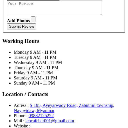
Add Photos
Submit Review
Working Hours
Monday
9 AM - 11 PM
Tuesday
9 AM - 11 PM
Wednesday
9 AM - 11 PM
Thursday
9 AM - 11 PM
Friday
9 AM - 11 PM
Saturday
9 AM - 11 PM
Sunday
9 AM - 11 PM
Location / Contacts
Adress :
S-195, Ayeyarwady Road, Zabuthiri township,
Naypyidaw, Myanmar
Phone :
09882125252
Mail :
leocafebar001@gmail.com
Website :