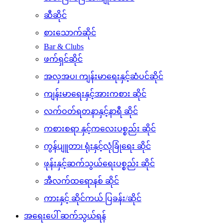
ဆီဆိုင်
စားသောက်ဆိုင်
Bar & Clubs
ဖက်ရှင်ဆိုင်
အလှအပ၊ ကျန်းမာရေးနှင့်ဆံပင်ဆိုင်
ကျန်းမာရေးနှင့်အားကစား ဆိုင်
လက်ဝတ်ရတနာနှင့်နာရီ ဆိုင်
ကစားစရာ နှင့်ကလေးပစ္စည်း ဆိုင်
ကွန်ပျူတာ၊ ရုံးနှင့်လုံခြုံရေး ဆိုင်
ဖုန်းနှင့်ဆက်သွယ်ရေးပစ္စည်း ဆိုင်
အီလက်ထရောနစ် ဆိုင်
ကားနှင့် ဆိုင်ကယ် ပြခန်း/ဆိုင်
အရေးပေါ် ဆက်သွယ်ရန်