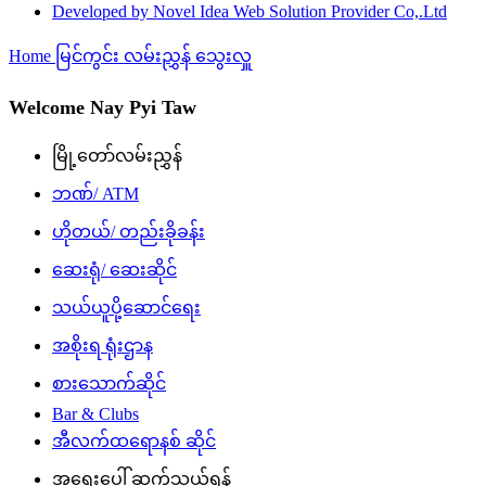
Developed by Novel Idea Web Solution Provider Co,.Ltd
Home
မြင်ကွင်း
လမ်းညွှန်
သွေးလှူ
Welcome Nay Pyi Taw
မြို့တော်လမ်းညွှန်
ဘဏ်/ ATM
ဟိုတယ်/ တည်းခိုခန်း
ဆေးရုံ/ ဆေးဆိုင်
သယ်ယူပို့ဆောင်ရေး
အစိုးရ ရုံးဌာန
စားသောက်ဆိုင်
Bar & Clubs
အီလက်ထရောနစ် ဆိုင်
အရေးပေါ် ဆက်သွယ်ရန်