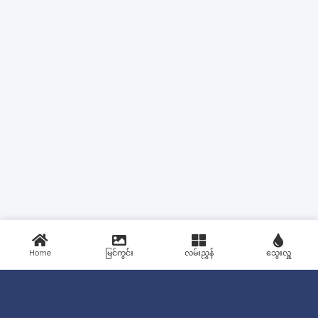
Home
မြင်ကွင်း
လမ်းညွှန်
သွေးလှူ