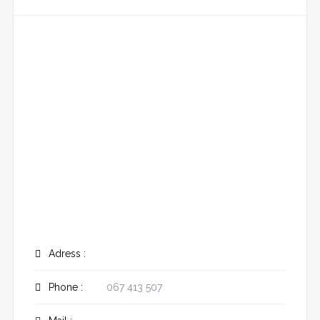
Adress :
Phone :
067 413 507