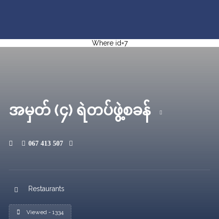
Where id=7
အမှတ် (၄) ရဲတပ်ဖွဲ့စခန်
067 413 507
Restaurants
Viewed - 1334