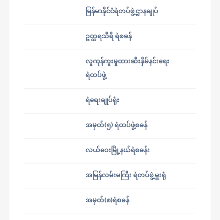
မြန်မာနိုင်ငံရဲတပ်ဖွဲ့ဌာနချုပ်
ဥတ္တရသီရိ ရဲစခန်
လူကုန်ကူးမှုတားဆီးနှိမ်နင်းရေး
ရဲတပ်ဖွဲ့
ရဲရေးချုပ်ရုံး
အမှတ်(၅) ရဲတပ်ဖွဲ့စခန်
လယ်ဝေးမြို့နယ်ရဲစခန်း
အမြန်လမ်းမကြီး ရဲတပ်ဖွဲ့မှူးရုံ
အမှတ်(၈)ရဲစခန်