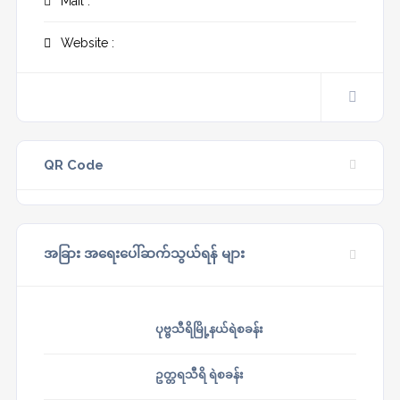
Mail :
Website :
QR Code
အခြား အရေးပေါ်ဆက်သွယ်ရန် များ
ပုဗ္ဗသီရိမြို့နယ်ရဲစခန်း
ဥတ္တရသီရိ ရဲစခန်း