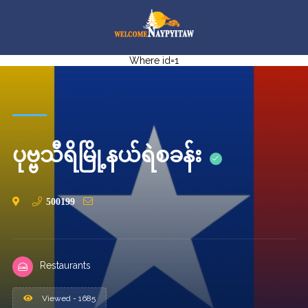
Where id=1
ပုဗ္ဗသီရိမြို့နယ်ရဲစခန်း
500199
Restaurants
Viewed - 1685