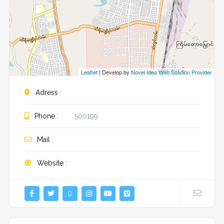
Leaflet
| Develop by
Novel Idea Web Solution Provider
Adress :
Phone :
500199
Mail :
Website :