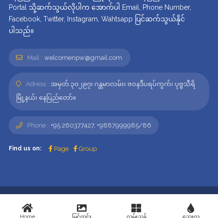
Portal သို့ဆက်သွယ်လိုပါက အောက်ပါ Email, Phone Number,
Facebook, Twitter, Instagram, Wahtsapp ပြင်ဆက်သွယ်နိုင်
ပါသည်။
Mail :
welcomenpw@gmail.com
Adress :
အမှတ်.၃၀၂၉၇၊ ဂန္တမာလမ်း၊ ဇဝနဒီပရပ်ကွက်၊ ပုဗ္ဗသီရိ
မြို့နယ်၊ နေပြည်တော်။
Phone :
+95 260377427, +9887999985/86
Find us on:
Page
Group
© Welcome NayPyiTaw 2020 - 2026 . All rights reserved.
Developed by Novel Idea Web Solution Provider Co,.Ltd
Home
မြင်ကွင်း
လမ်းညွှန်
သွေးလှူ