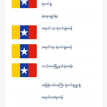
ရဲတပ်ဖွဲ့
ရဲရေးချုပ်ရုံး
အမှတ် (၄) ရဲတပ်ဖွဲ့စခန်
အမှတ်(၅) ရဲတပ်ဖွဲ့စခန်
လယ်ဝေးမြို့နယ်ရဲစခန်း
အမြန်လမ်းမကြီး ရဲတပ်ဖွဲ့မှူးရုံ
အမှတ်(၈)ရဲစခန်