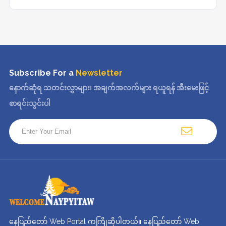
Subscribe For a
Newsletter
နောက်ဆုံရ သတင်းလွှာများ၊ အချက်အလက်များ ရယူရန် အီးမေးဖြင့်
စာရင်းသွင်းပါ
နေပြည်တော် Web Portal ကကြိုဆိုပါတယ်။ နေပြည်တော် Web