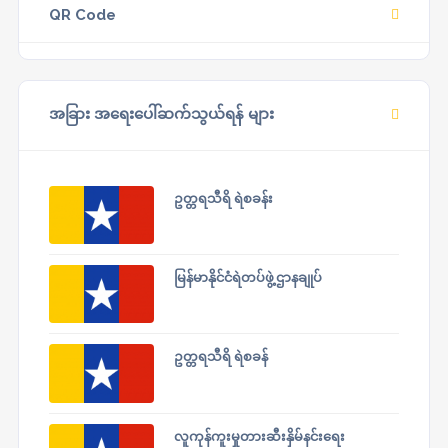
QR Code
အခြား အရေးပေါ်ဆက်သွယ်ရန် များ
ဥတ္တရသီရိ ရဲစခန်း
မြန်မာနိုင်ငံရဲတပ်ဖွဲ့ဌာနချုပ်
ဥတ္တရသီရိ ရဲစခန်
လူကုန်ကူးမှုတားဆီးနှိမ်နင်းရေး